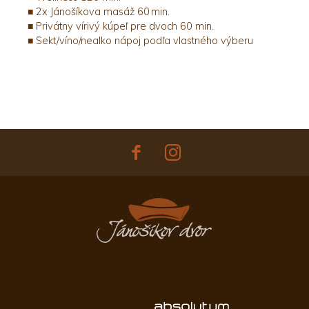
■ 2x Jánošíkova masáž 60 min.
■ Privátny vírivý kúpeľ pre dvoch 60 min.
■ Sekt/víno/nealko nápoj podľa vlastného výberu