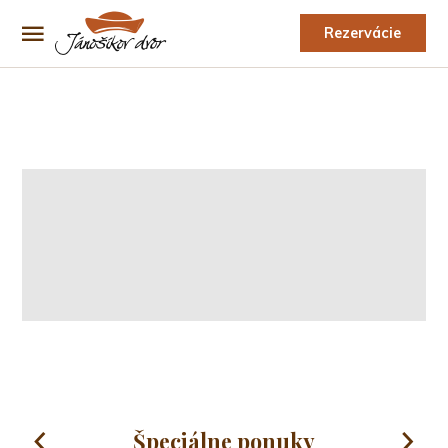
Rezervácie
Špeciálne ponuky