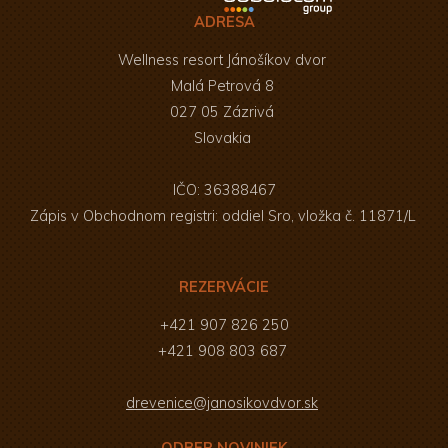
ADRESA
Wellness resort Jánošíkov dvor
Malá Petrová 8
027 05 Zázrivá
Slovakia
IČO: 36388467
Zápis v Obchodnom registri: oddiel Sro, vložka č. 11871/L
REZERVÁCIE
+421 907 826 250
+421 908 803 687
drevenice@janosikovdvor.sk
ODBER NOVINIEK