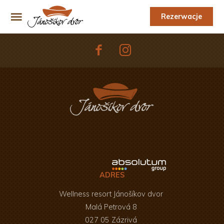
Rezerwacje
ADRES
Wellness resort Jánošíkov dvor
Malá Petrová 8
027 05 Zázrivá